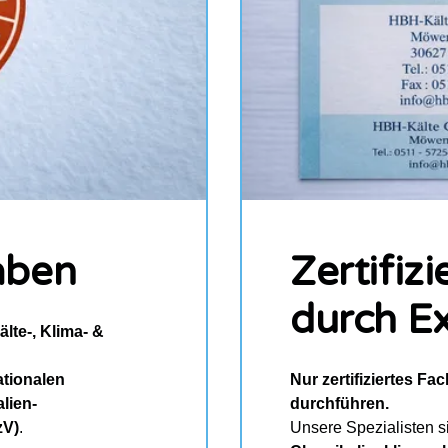
aben
Zertifiz
durch E
lte-, Klima- &
ationalen
Nur zertifiziertes F
lien-
durchführen.
zV)
.
Unsere Spezialisten 