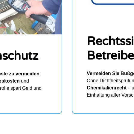
Rechtssi
Betreibe
nschutz
Vermeiden Sie Bußge
uste zu vermeiden.
Ohne Dichtheitsprüfu
bskosten
und
Chemikalienrecht
– u
olle spart Geld und
Einhaltung aller Vorsch