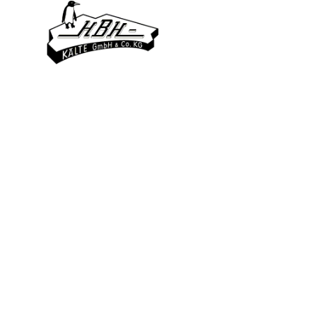
Dichth
Di
maxim