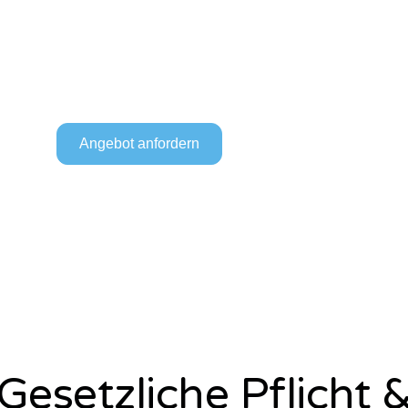
te-, Klima- und Wärmepumpenanlagen sind gesetzlic
e verpflichtet.
Unsere zertifizierten Experten sorgen fü
fung und schützen Sie vor Strafen und Umweltbelastun
Angebot anfordern
Jetzt anrufen
Gesetzliche Pflicht 