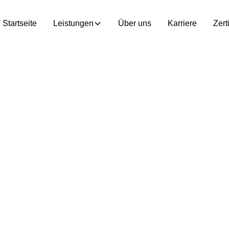
Startseite
Leistungen
Über uns
Karriere
Zert
eitsprüfung – Pflicht & Sicherheit für Ihre Kälte- und Klima
Gesetzeskonform
chtheitsprüfung 
ale Betriebssich