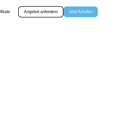
ifikate
Angebot anfordern
Jetzt Anrufen
anlagen
e
für
erheit